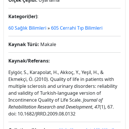
Ölçek Çeşidi:
Uyarlama
Kategori(ler)
:
60 Sağlık Bilimleri
»
605 Cerrahi Tıp Bilimleri
Kaynak Türü:
Makale
Kaynak/Referans:
Eyigör, S., Karapolat, H., Akkoç, Y., Yeşil, H., &
Ekmekçi, Ö. (2010). Quality of life in patients with
multiple sclerosis and urinary disorders: reliability
and validity of Turkish-language version of
Incontinence Quality of Life Scale.
Journal of
Rehabilitation Research and Development
,
47
(1), 67.
doi: 10.1682/JRRD.2009.08.0132