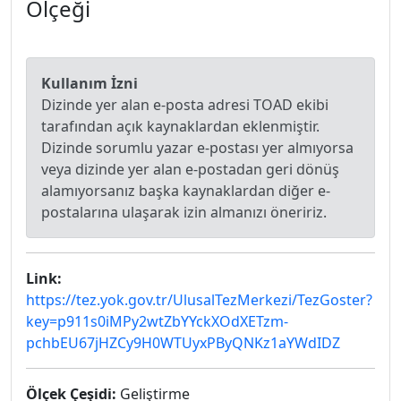
Ölçeği
Kullanım İzni
Dizinde yer alan e-posta adresi TOAD ekibi
tarafından açık kaynaklardan eklenmiştir.
Dizinde sorumlu yazar e-postası yer almıyorsa
veya dizinde yer alan e-postadan geri dönüş
alamıyorsanız başka kaynaklardan diğer e-
postalarına ulaşarak izin almanızı öneririz.
Link:
https://tez.yok.gov.tr/UlusalTezMerkezi/TezGoster?
key=p911s0iMPy2wtZbYYckXOdXETzm-
pchbEU67jHZCy9H0WTUyxPByQNKz1aYWdIDZ
Ölçek Çeşidi:
Geliştirme