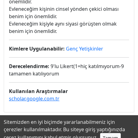
önemlidir.
Evleneceğim kişinin cinsel yönden çekici olması
benim için önemlidir.
Evleneceğim kişiyle aynı siyasi görüşten olmak
benim için önemlidir.
Kimlere Uygulanabilir:
Genç Yetişkinler
Derecelendirme:
9'lu Likert(1=hiç katılmıyorum-9
tamamen katılıyorum
Kullanılan Araştırmalar
scholar.google.com.tr
Sitemizden en iyi biçimde yararlanabilmeniz için
çerezler kullanılmaktadır. Bu siteye giriş yaptığınızda
Hakkında
Katkıda Bulunanlar
Gizlilik Politikası
çerez kullanımını kabul etmiş olursunuz.
Tamam