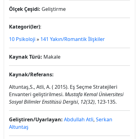
Ölçek Çeşidi:
Geliştirme
Kategori(ler)
:
10 Psikoloji
»
141 Yakın/Romantik İlişkiler
Kaynak Türü:
Makale
Kaynak/Referans:
Altuntaş,S., Atli, A. ( 2015). Eş Seçme Stratejileri
Envanteri geliştirilmesi.
Mustafa Kemal Üniversitesi
Sosyal Bilimler Enstitüsü Dergisi
,
12(32)
, 123-135.
Geliştiren/Uyarlayan:
Abdullah Atli
,
Serkan
Altuntaş