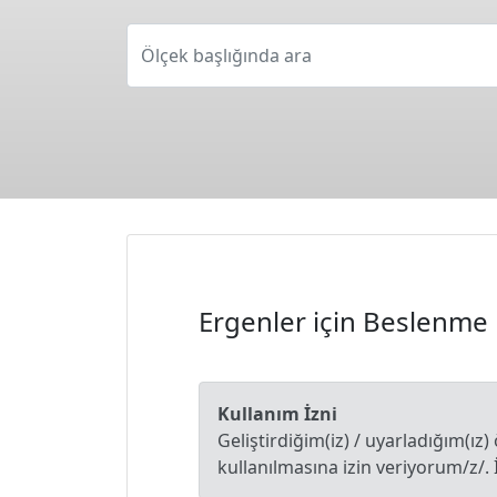
Ölçek başlığında ara
Ergenler için Beslenme 
Kullanım İzni
Geliştirdiğim(iz) / uyarladığım(ız)
kullanılmasına izin veriyorum/z/. 