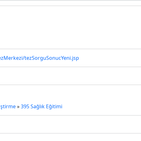
u
lTezMerkezi/tezSorguSonucYeni.jsp
iştirme
»
395 Sağlık Eğitimi