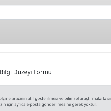
Bilgi Düzeyi Formu
 ölçme aracının atıf gösterilmesi ve bilimsel araştırmalarla sı
İzin için ayrıca e-posta gönderilmesine gerek yoktur.