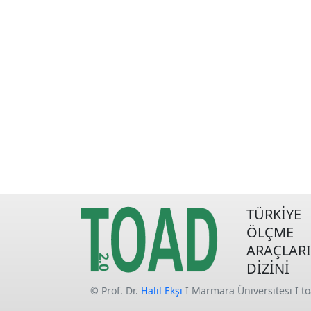
TÜRKİYE
ÖLÇME
ARAÇLARI
DİZİNİ
© Prof. Dr.
Halil Ekşi
I Marmara Üniversitesi I t