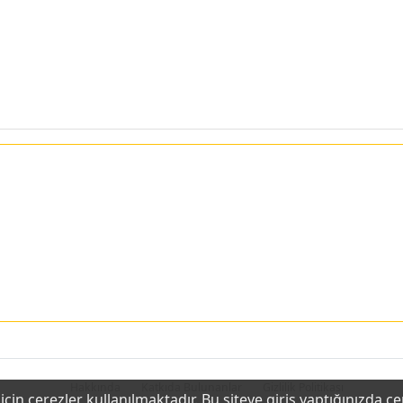
Hakkında
Katkıda Bulunanlar
Gizlilik Politikası
çin çerezler kullanılmaktadır. Bu siteye giriş yaptığınızda ç