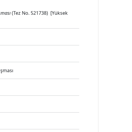
ışması
(Tez No. 521738) [Yüksek
lışması