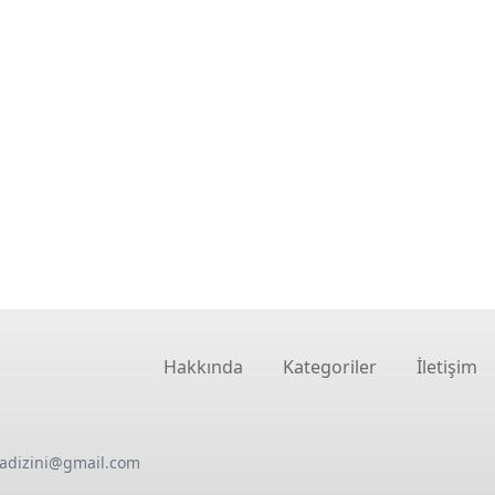
Hakkında
Kategoriler
İletişim
oadizini@gmail.com