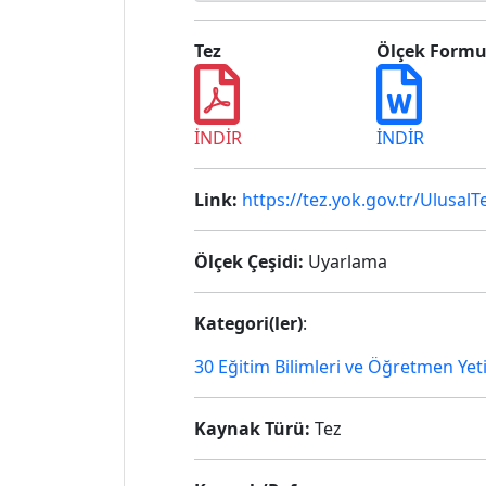
Tez
Ölçek Form
İNDİR
İNDİR
Link:
https://tez.yok.gov.tr/Ulusa
Ölçek Çeşidi:
Uyarlama
Kategori(ler)
:
30 Eğitim Bilimleri ve Öğretmen Yet
Kaynak Türü:
Tez