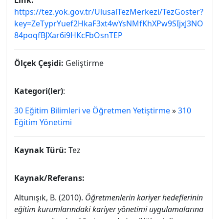
Link:
https://tez.yok.gov.tr/UlusalTezMerkezi/TezGoster?
key=ZeTyprYuef2HkaF3xt4wYsNMfKhXPw9SIjxJ3NO
84poqfBJXar6i9HKcFbOsnTEP
Ölçek Çeşidi:
Geliştirme
Kategori(ler)
:
30 Eğitim Bilimleri ve Öğretmen Yetiştirme
»
310
Eğitim Yönetimi
Kaynak Türü:
Tez
Kaynak/Referans:
Altunışık, B. (2010).
Öğretmenlerin kariyer hedeflerinin
eğitim kurumlarındaki kariyer yönetimi uygulamalarına