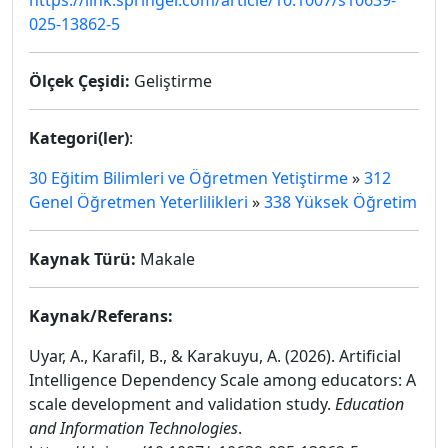
https://link.springer.com/article/10.1007/s10639-
025-13862-5
Ölçek Çeşidi:
Geliştirme
Kategori(ler)
:
30 Eğitim Bilimleri ve Öğretmen Yetiştirme
»
312
Genel Öğretmen Yeterlilikleri
»
338 Yüksek Öğretim
Kaynak Türü:
Makale
Kaynak/Referans:
Uyar, A., Karafil, B., & Karakuyu, A. (2026). Artificial
Intelligence Dependency Scale among educators: A
scale development and validation study.
Education
and Information Technologies
.