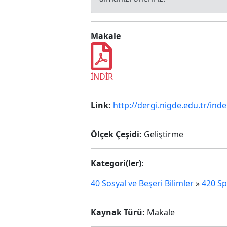
Makale
İNDİR
Link:
http://dergi.nigde.edu.tr/ind
Ölçek Çeşidi:
Geliştirme
Kategori(ler)
:
40 Sosyal ve Beşeri Bilimler
»
420 Sp
Kaynak Türü:
Makale