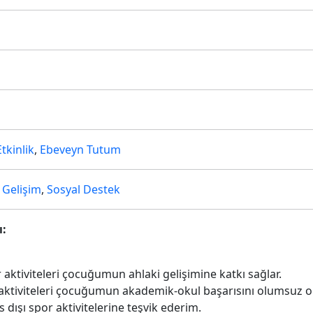
tkinlik
,
Ebeveyn Tutum
l Gelişim
,
Sosyal Destek
ı:
r aktiviteleri çocuğumun ahlaki gelişimine katkı sağlar.
 aktiviteleri çocuğumun akademik-okul başarısını olumsuz ola
dışı spor aktivitelerine teşvik ederim.