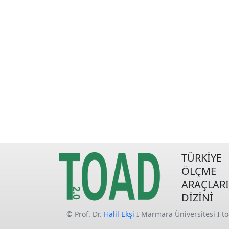
TÜRKİYE
ÖLÇME
ARAÇLARI
DİZİNİ
© Prof. Dr.
Halil Ekşi
I Marmara Üniversitesi I t