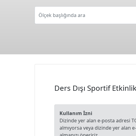
Ölçek başlığında ara
Ders Dışı Sportif Etkinl
Kullanım İzni
Dizinde yer alan e-posta adresi T
almıyorsa veya dizinde yer alan 
almanızı öneririz.