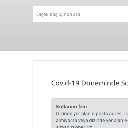
Ölçek başlığında ara
Covid-19 Döneminde So
Kullanım İzni
Dizinde yer alan e-posta adresi T
almıyorsa veya dizinde yer alan 
almanızı öneririz.