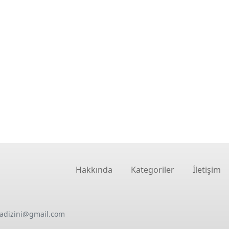
Hakkında
Kategoriler
İletişim
oadizini@gmail.com