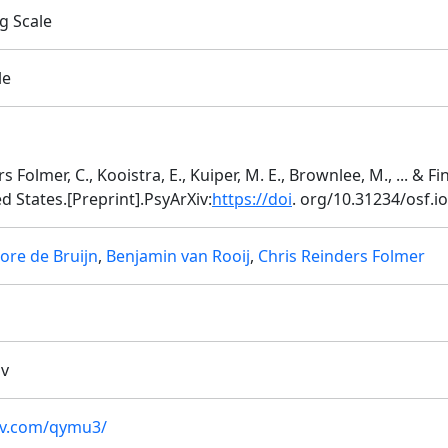
g Scale
le
ers Folmer, C., Kooistra, E., Kuiper, M. E., Brownlee, M., ... & 
d States.[Preprint].PsyArXiv:
https://doi
. org/10.31234/osf.
ore de Bruijn
,
Benjamin van Rooij
,
Chris Reinders Folmer
iv
xiv.com/qymu3/