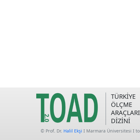
TÜRKİYE
ÖLÇME
ARAÇLARI
DİZİNİ
© Prof. Dr.
Halil Ekşi
I Marmara Üniversitesi I t