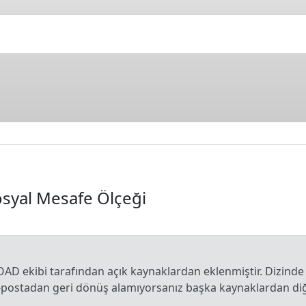
syal Mesafe Ölçeği
OAD ekibi tarafından açık kaynaklardan eklenmiştir. Dizinde
e-postadan geri dönüş alamıyorsanız başka kaynaklardan diğe