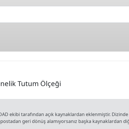
nelik Tutum Ölçeği
OAD ekibi tarafından açık kaynaklardan eklenmiştir. Dizinde
e-postadan geri dönüş alamıyorsanız başka kaynaklardan diğe