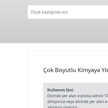
Ölçek başlığında ara
Çok Boyutlu Kimyaya Yö
Kullanım İzni
Dizinde yer alan e-posta adresi T
almıyorsa veya dizinde yer alan 
almanızı öneririz.