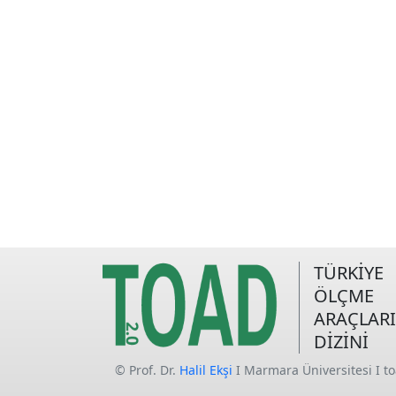
TÜRKİYE
ÖLÇME
ARAÇLARI
DİZİNİ
© Prof. Dr.
Halil Ekşi
I Marmara Üniversitesi I t