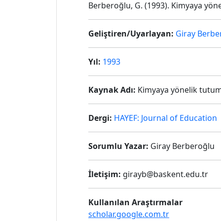
Berberoğlu, G. (1993). Kimyaya yönel
Geliştiren/Uyarlayan:
Giray Berbe
Yıl:
1993
Kaynak Adı:
Kimyaya yönelik tutumla
Dergi:
HAYEF: Journal of Education
Sorumlu Yazar:
Giray Berberoğlu
İletişim:
girayb@baskent.edu.tr
Kullanılan Araştırmalar
scholar.google.com.tr