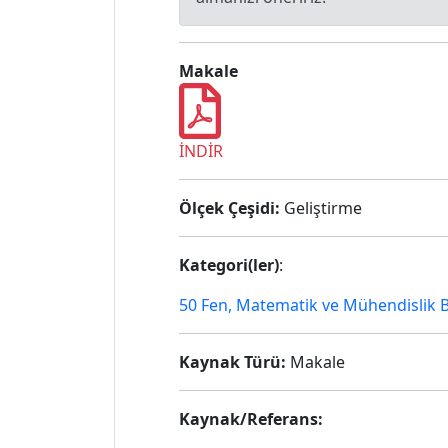
Makale
İNDİR
Ölçek Çeşidi:
Geliştirme
Kategori(ler)
:
50 Fen, Matematik ve Mühendislik Bi
Kaynak Türü:
Makale
Kaynak/Referans: