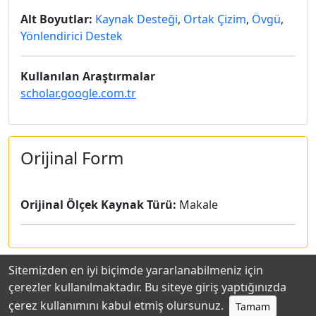
Alt Boyutlar:
Kaynak Desteği
,
Ortak Çizim
,
Övgü
,
Yönlendirici Destek
Kullanılan Araştırmalar
scholar.google.com.tr
Orijinal Form
Orijinal Ölçek Kaynak Türü:
Makale
Sitemizden en iyi biçimde yararlanabilmeniz için
çerezler kullanılmaktadır. Bu siteye giriş yaptığınızda
Hakkında
Katkıda Bulunanlar
Gizlilik Politikası
çerez kullanımını kabul etmiş olursunuz.
Tamam