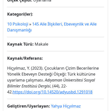
Ölçek Çeşidi:
Uyarlama
Kategori(ler)
:
10 Psikoloji
»
145 Aile İlişkileri, Ebeveynlik ve Aile
Danışmanlığı
Kaynak Türü:
Makale
Kaynak/Referans:
Hiçyılmaz, Y. (2023). Çocukların Çizim Becerilerine
Yönelik Ebeveyn Desteği Ölçeği: Türk kültürüne
uyarlama çalışması.
Adıyaman Üniversitesi Sosyal
Bilimler Enstitüsü Dergisi
, (44), 22-
42.
https://doi.org/10.14520/adyusbd.1291018
Geliştiren/Uyarlayan:
Yahya Hiçyılmaz