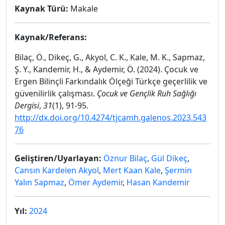
Kaynak Türü:
Makale
Kaynak/Referans:
Bilaç, Ö., Dikeç, G., Akyol, C. K., Kale, M. K., Sapmaz,
Ş. Y., Kandemir, H., & Aydemir, Ö. (2024). Çocuk ve
Ergen Bilinçli Farkındalık Ölçeği Türkçe geçerlilik ve
güvenilirlik çalışması.
Çocuk ve Gençlik Ruh Sağlığı
Dergisi
,
31
(1), 91-95.
http://dx.doi.org/10.4274/tjcamh.galenos.2023.543
76
Geliştiren/Uyarlayan:
Öznur Bilaç
,
Gül Dikeç
,
Cansın Kardelen Akyol
,
Mert Kaan Kale
,
Şermin
Yalın Sapmaz
,
Ömer Aydemir
,
Hasan Kandemir
Yıl:
2024