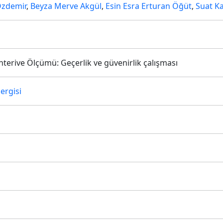
Özdemir
,
Beyza Merve Akgül
,
Esin Esra Erturan Öğüt
,
Suat K
erive Ölçümü: Geçerlik ve güvenirlik çalışması
ergisi