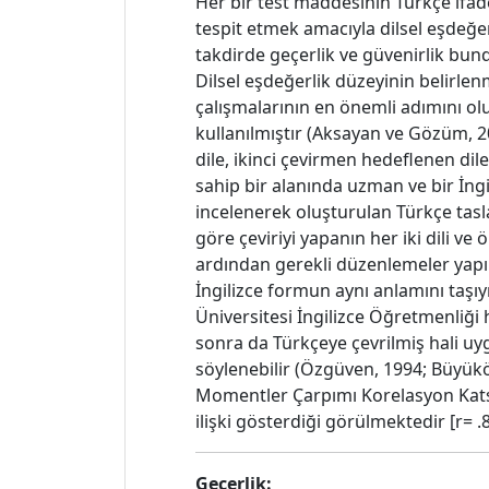
Her bir test maddesinin Türkçe ifad
tespit etmek amacıyla dilsel eşdeğer
takdirde geçerlik ve güvenirlik bun
Dilsel eşdeğerlik düzeyinin belirlen
çalışmalarının en önemli adımını ol
kullanılmıştır (Aksayan ve Gözüm, 20
dile, ikinci çevirmen hedeflenen dile
sahip bir alanında uzman ve bir İngi
incelenerek oluşturulan Türkçe taslak
göre çeviriyi yapanın her iki dili ve
ardından gerekli düzenlemeler yapıl
İngilizce formun aynı anlamını taş
Üniversitesi İngilizce Öğretmenliği 
sonra da Türkçeye çevrilmiş hali uy
söylenebilir (Özgüven, 1994; Büyüköz
Momentler Çarpımı Korelasyon Katsay
ilişki gösterdiği görülmektedir [r= 
Geçerlik: