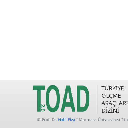
TÜRKİYE
ÖLÇME
ARAÇLARI
DİZİNİ
© Prof. Dr.
Halil Ekşi
I Marmara Üniversitesi I t