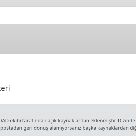
eri
OAD ekibi tarafından açık kaynaklardan eklenmiştir. Dizinde
e-postadan geri dönüş alamıyorsanız başka kaynaklardan diğe