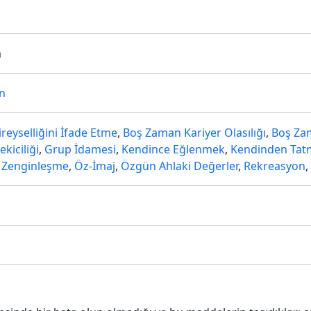
m
n
ireyselliğini İfade Etme
,
Boş Zaman Kariyer Olasılığı
,
Boş Zam
kiciliği
,
Grup İdamesi
,
Kendince Eğlenmek
,
Kendinden Tat
l Zenginleşme
,
Öz-İmaj
,
Özgün Ahlaki Değerler
,
Rekreasyon
,