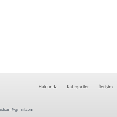
Hakkında
Kategoriler
İletişim
oadizini@gmail.com