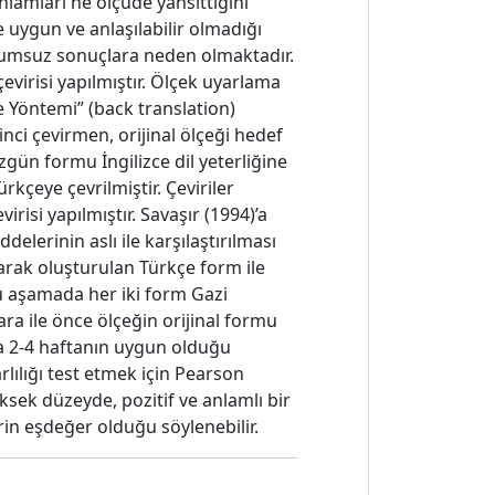
nlamları ne ölçüde yansıttığını
e uygun ve anlaşılabilir olmadığı
olumsuz sonuçlara neden olmaktadır.
evirisi yapılmıştır. Ölçek uyarlama
e Yöntemi” (back translation)
nci çevirmen, orijinal ölçeği hedef
özgün formu İngilizce dil yeterliğine
kçeye çevrilmiştir. Çeviriler
risi yapılmıştır. Savaşır (1994)’a
elerinin aslı ile karşılaştırılması
arak oluşturulan Türkçe form ile
u aşamada her iki form Gazi
ra ile önce ölçeğin orijinal formu
ma 2-4 haftanın uygun olduğu
lılığı test etmek için Pearson
sek düzeyde, pozitif ve anlamlı bir
rin eşdeğer olduğu söylenebilir.