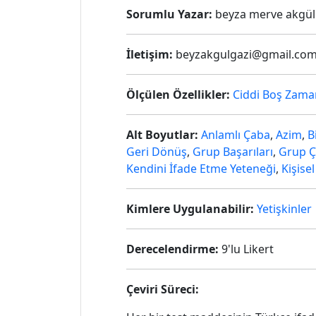
Sorumlu Yazar:
beyza merve akgül
İletişim:
beyzakgulgazi@gmail.co
Ölçülen Özellikler:
Ciddi Boş Zama
Alt Boyutlar:
Anlamlı Çaba
,
Azim
,
B
Geri Dönüş
,
Grup Başarıları
,
Grup Çe
Kendini İfade Etme Yeteneği
,
Kişise
Kimlere Uygulanabilir:
Yetişkinler
Derecelendirme:
9'lu Likert
Çeviri Süreci: