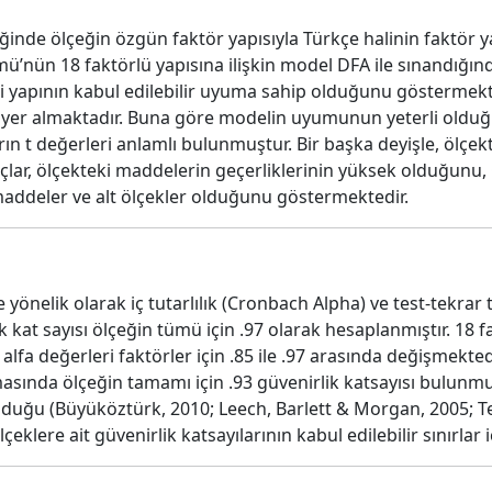
iğinde ölçeğin özgün faktör yapısıyla Türkçe halinin faktör 
ü’nün 18 faktörlü yapısına ilişkin model DFA ile sınandı
rleri yapının kabul edilebilir uyuma sahip olduğunu gösterme
a yer almaktadır. Buna göre modelin uyumunun yeterli olduğu 
ın t değerleri anlamlı bulunmuştur. Bir başka deyişle, ölç
lar, ölçekteki maddelerin geçerliklerinin yüksek olduğunu, CB
maddeler ve alt ölçekler olduğunu göstermektedir.
önelik olarak iç tutarlılık (Cronbach Alpha) ve test-tekrar te
ik kat sayısı ölçeğin tümü için .97 olarak hesaplanmıştır. 1
fa değerleri faktörler için .85 ile .97 arasında değişmekted
asında ölçeğin tamamı için .93 güvenirlik katsayısı bulunmuş
olduğu (Büyüköztürk, 2010; Leech, Barlett & Morgan, 2005; T
çeklere ait güvenirlik katsayılarının kabul edilebilir sınırlar 