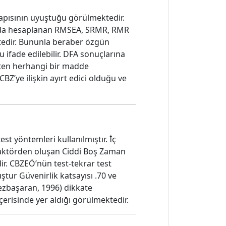
yapısının uyuştuğu görülmektedir.
ğında hesaplanan RMSEA, SRMR, RMR
ktedir. Bununla beraber özgün
ifade edilebilir. DFA sonuçlarına
ekten herhangi bir madde
Z’ye ilişkin ayırt edici olduğu ve
st yöntemleri kullanılmıştır. İç
8 faktörden oluşan Ciddi Boş Zaman
ir. CBZEÖ’nün test-tekrar test
tur Güvenirlik katsayısı .70 ve
ezbaşaran, 1996) dikkate
içerisinde yer aldığı görülmektedir.