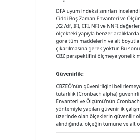
DFA uyum indeksi sınırları incelend
Ciddi Boş Zaman Envanteri ve Ölçüm
,X2 /df, IFI, CFI, NFI ve NNFI değe
ölçekteki yapıyla benzer aralıklard
göre tüm maddelerin ve alt boyutlar
çıkarılmasına gerek yoktur. Bu sonuç
CBZ perspektifini ölçmeye yönelik 
Güvenirlik:
CBZEÖ’nün güvenirliğini belirlemeye y
tutarlılık (Cronbach alpha) güvenirl
Envanteri ve Ölçümü’nün Cronbach al
yöntemiyle yapılan güvenirlik çalışm
üzerinde olan ölçeklerin güvenilir 
alındığında, ölçeğin tümüne ve alt öl