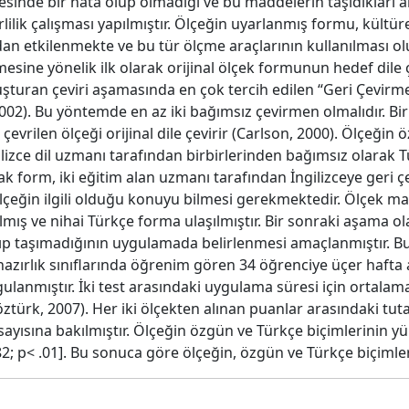
esinde bir hata olup olmadığı ve bu maddelerin taşıdıkları a
lilik çalışması yapılmıştır. Ölçeğin uyarlanmış formu, kültür
dan etkilenmekte ve bu tür ölçme araçlarının kullanılması 
mesine yönelik ilk olarak orijinal ölçek formunun hedef dile ç
uşturan çeviri aşamasında en çok tercih edilen “Geri Çevirm
02). Bu yöntemde en az iki bağımsız çevirmen olmalıdır. Biri
 çevrilen ölçeği orijinal dile çevirir (Carlson, 2000). Ölçeğin 
lizce dil uzmanı tarafından birbirlerinden bağımsız olarak Tür
 form, iki eğitim alan uzmanı tarafından İngilizceye geri çevi
 ölçeğin ilgili olduğu konuyu bilmesi gerekmektedir. Ölçek madd
mış ve nihai Türkçe forma ulaşılmıştır. Bir sonraki aşama ol
ıyıp taşımadığının uygulamada belirlenmesi amaçlanmıştır. B
hazırlık sınıflarında öğrenim gören 34 öğrenciye üçer hafta a
gulanmıştır. İki test arasındaki uygulama süresi için ortala
türk, 2007). Her iki ölçekten alınan puanlar arasındaki tutar
ısına bakılmıştır. Ölçeğin özgün ve Türkçe biçimlerinin yük
.82; p< .01]. Bu sonuca göre ölçeğin, özgün ve Türkçe biçimle