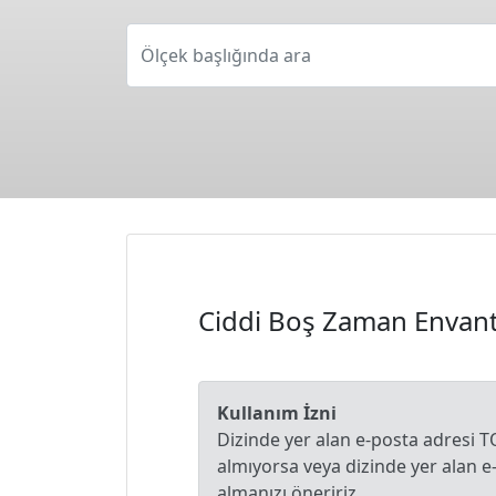
Ölçek başlığında ara
Ciddi Boş Zaman Envant
Kullanım İzni
Dizinde yer alan e-posta adresi T
almıyorsa veya dizinde yer alan 
almanızı öneririz.