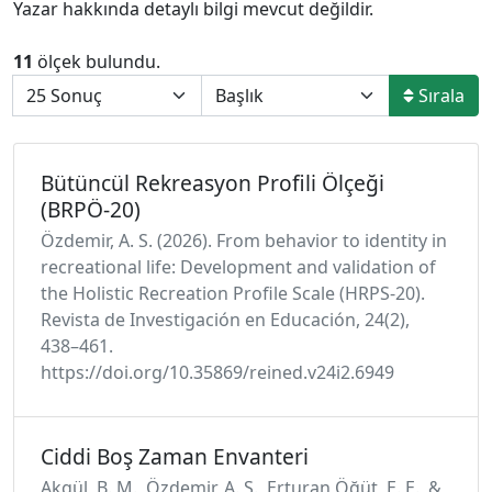
Yazar hakkında detaylı bilgi mevcut değildir.
11
ölçek bulundu.
Sırala
Bütüncül Rekreasyon Profili Ölçeği
(BRPÖ-20)
Özdemir, A. S. (2026). From behavior to identity in
recreational life: Development and validation of
the Holistic Recreation Profile Scale (HRPS-20).
Revista de Investigación en Educación, 24(2),
438–461.
https://doi.org/10.35869/reined.v24i2.6949
Ciddi Boş Zaman Envanteri
Akgül, B. M., Özdemir, A. S., Erturan Öğüt, E. E., &