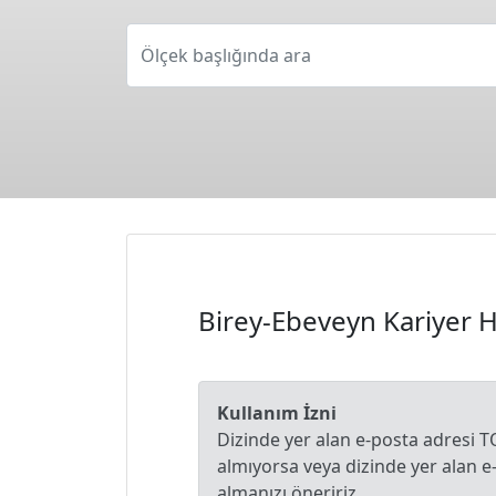
Ölçek başlığında ara
Birey-Ebeveyn Kariyer He
Kullanım İzni
Dizinde yer alan e-posta adresi T
almıyorsa veya dizinde yer alan 
almanızı öneririz.