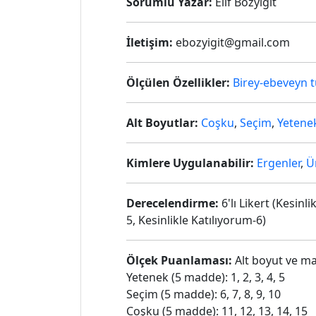
Sorumlu Yazar:
Elif Bozyiğit
İletişim:
ebozyigit@gmail.com
Ölçülen Özellikler:
Birey-ebeveyn tu
Alt Boyutlar:
Coşku
,
Seçim
,
Yetene
Kimlere Uygulanabilir:
Ergenler
,
Ü
Derecelendirme:
6'lı Likert (Kesin
5, Kesinlikle Katılıyorum-6)
Ölçek Puanlaması:
Alt boyut ve ma
Yetenek (5 madde): 1, 2, 3, 4, 5
Seçim (5 madde): 6, 7, 8, 9, 10
Coşku (5 madde): 11, 12, 13, 14, 15