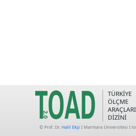
TÜRKİYE
ÖLÇME
ARAÇLARI
DİZİNİ
© Prof. Dr.
Halil Ekşi
I Marmara Üniversitesi I t