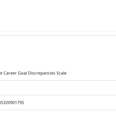
nt Career Goal Discrepancies Scale
45320901795