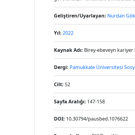
Geliştiren/Uyarlayan:
Nurdan Gök
Yıl:
2022
Kaynak Adı:
Birey-ebeveyn kariyer h
Dergi:
Pamukkale Üniversitesi Sosya
Cilt:
52
Sayfa Aralığı:
147-158
DOI:
10.30794/pausbed.1076622