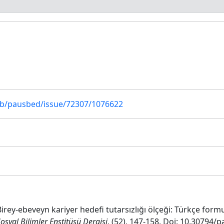
u
pub/pausbed/issue/72307/1076622
 Birey-ebeveyn kariyer hedefi tutarsızlığı ölçeği: Türkçe form
osyal Bilimler Enstitüsü Dergisi
, (52), 147-158. Doi: 10.30794