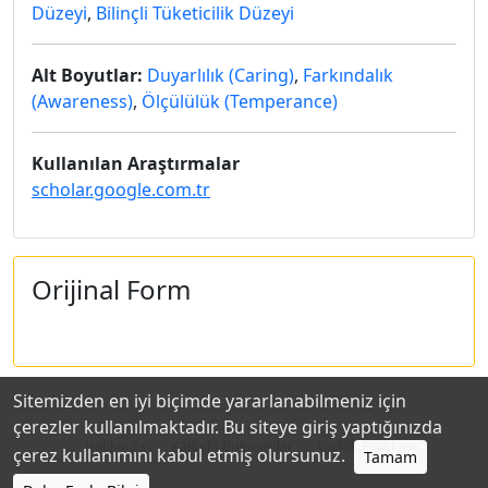
Düzeyi
,
Bilinçli Tüketicilik Düzeyi
Alt Boyutlar:
Duyarlılık (Caring)
,
Farkındalık
(Awareness)
,
Ölçülülük (Temperance)
Kullanılan Araştırmalar
scholar.google.com.tr
Orijinal Form
Sitemizden en iyi biçimde yararlanabilmeniz için
çerezler kullanılmaktadır. Bu siteye giriş yaptığınızda
Hakkında
Katkıda Bulunanlar
Gizlilik Politikası
çerez kullanımını kabul etmiş olursunuz.
Tamam