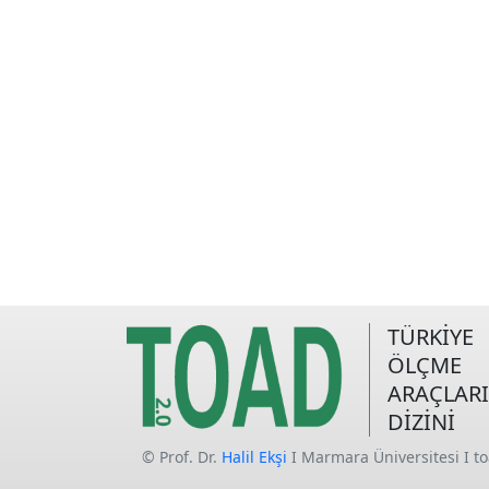
TÜRKİYE
ÖLÇME
ARAÇLARI
DİZİNİ
© Prof. Dr.
Halil Ekşi
I Marmara Üniversitesi I t