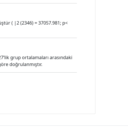
ştür ( |2 (2346) = 37057.981; p<
%27’lik grup ortalamaları arasındaki
göre doğrulanmıştır.