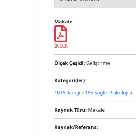
Makale
İNDİR
Ölçek Çeşidi:
Geliştirme
Kategori(ler)
:
10 Psikoloji
»
185 Sağlık Psikolojisi
Kaynak Türü:
Makale
Kaynak/Referans: