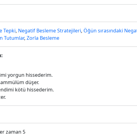
e Tepki
,
Negatif Besleme Stratejileri
,
Öğün sırasındaki Neg
in Tutumlar
,
Zorla Besleme
ı:
imi yorgun hissederim.
ahammülüm düşer.
ndimi kötü hissederim.
er.
Her zaman 5