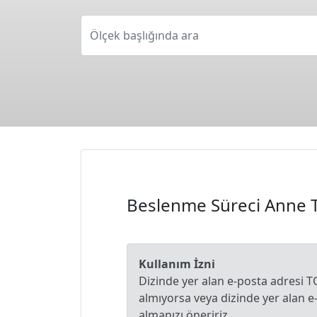
Ölçek başlığında ara
Beslenme Süreci Anne T
Kullanım İzni
Dizinde yer alan e-posta adresi T
almıyorsa veya dizinde yer alan 
almanızı öneririz.