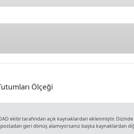
utumları Ölçeği
OAD ekibi tarafından açık kaynaklardan eklenmiştir. Dizinde
e-postadan geri dönüş alamıyorsanız başka kaynaklardan diğe