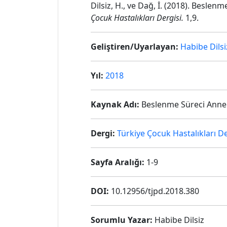
Dilsiz, H., ve Dağ, İ. (2018). Beslen
Çocuk Hastalıkları Dergisi.
1,9.
Geliştiren/Uyarlayan:
Habibe Dilsi
Yıl:
2018
Kaynak Adı:
Beslenme Süreci Anne T
Dergi:
Türkiye Çocuk Hastalıkları De
Sayfa Aralığı:
1-9
DOI:
10.12956/tjpd.2018.380
Sorumlu Yazar:
Habibe Dilsiz