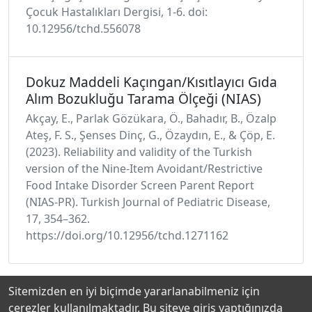
Çocuk Hastalıkları Dergisi, 1-6. doi:
10.12956/tchd.556078
Dokuz Maddeli Kaçıngan/Kısıtlayıcı Gıda
Alım Bozukluğu Tarama Ölçeği (NIAS)
Akçay, E., Parlak Gözükara, Ö., Bahadır, B., Özalp
Ateş, F. S., Şenses Dinç, G., Özaydın, E., & Çöp, E.
(2023). Reliability and validity of the Turkish
version of the Nine-Item Avoidant/Restrictive
Food Intake Disorder Screen Parent Report
(NIAS-PR). Turkish Journal of Pediatric Disease,
17, 354–362.
https://doi.org/10.12956/tchd.1271162
Sitemizden en iyi biçimde yararlanabilmeniz için
çerezler kullanılmaktadır. Bu siteye giriş yaptığınızda