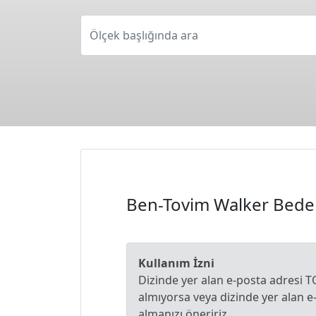
Ölçek başlığında ara
Ben-Tovim Walker Bede
Kullanım İzni
Dizinde yer alan e-posta adresi T
almıyorsa veya dizinde yer alan 
almanızı öneririz.