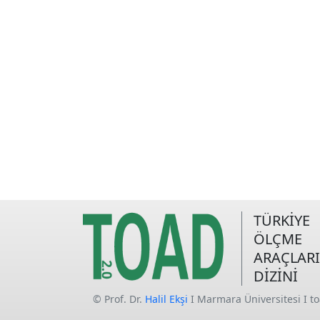
TÜRKİYE
ÖLÇME
ARAÇLARI
DİZİNİ
© Prof. Dr.
Halil Ekşi
I Marmara Üniversitesi I t