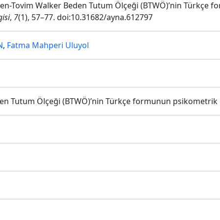
0). Ben-Tovim Walker Beden Tutum Ölçeği (BTWÖ)’nin Türkçe f
gisi
,
7
(1), 57–77. doi:10.31682/ayna.612797
N
,
Fatma Mahperi Uluyol
n Tutum Ölçeği (BTWÖ)’nin Türkçe formunun psikometrik öz