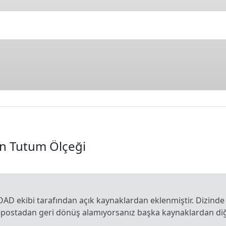
n Tutum Ölçeği
OAD ekibi tarafından açık kaynaklardan eklenmiştir. Dizinde
e-postadan geri dönüş alamıyorsanız başka kaynaklardan diğe