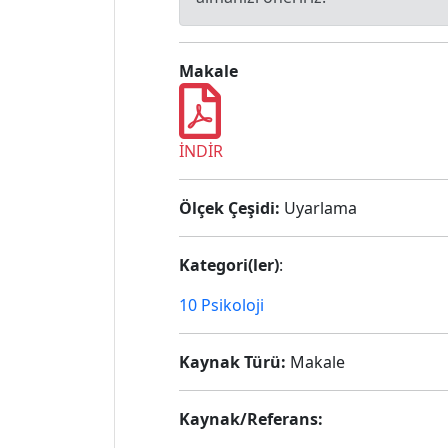
Makale
İNDİR
Ölçek Çeşidi:
Uyarlama
Kategori(ler)
:
10 Psikoloji
Kaynak Türü:
Makale
Kaynak/Referans: