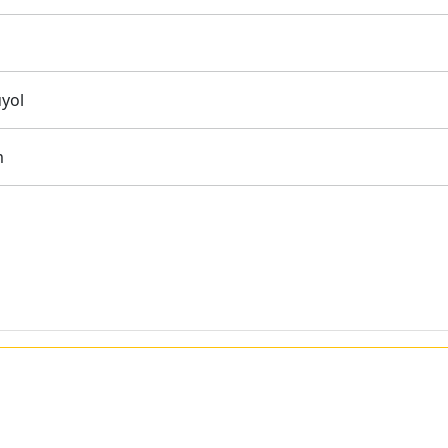
yol
m