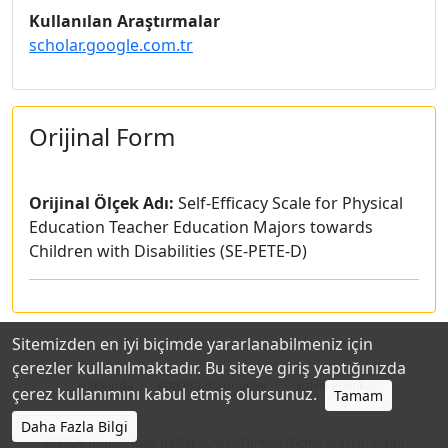
Kullanılan Araştırmalar
scholar.google.com.tr
Orijinal Form
Orijinal Ölçek Adı:
Self-Efficacy Scale for Physical
Education Teacher Education Majors towards
Children with Disabilities (SE-PETE-D)
Sitemizden en iyi biçimde yararlanabilmeniz için
çerezler kullanılmaktadır. Bu siteye giriş yaptığınızda
Hakkında
Katkıda Bulunanlar
Gizlilik Politikası
çerez kullanımını kabul etmiş olursunuz.
Tamam
Daha Fazla Bilgi
© 2026
https://toad.halileksi.net
• Türkiye Ölçme Araçları Dizini