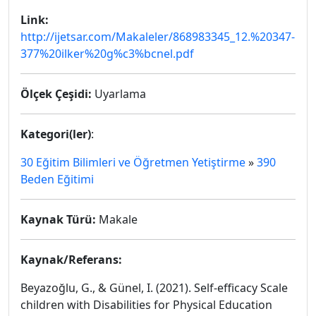
Link:
http://ijetsar.com/Makaleler/868983345_12.%20347-
377%20ilker%20g%c3%bcnel.pdf
Ölçek Çeşidi:
Uyarlama
Kategori(ler)
:
30 Eğitim Bilimleri ve Öğretmen Yetiştirme
»
390
Beden Eğitimi
Kaynak Türü:
Makale
Kaynak/Referans:
Beyazoğlu, G., & Günel, I. (2021). Self-efficacy Scale
children with Disabilities for Physical Education