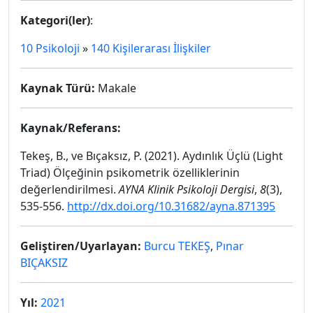
Kategori(ler)
:
10 Psikoloji
»
140 Kişilerarası İlişkiler
Kaynak Türü:
Makale
Kaynak/Referans:
Tekeş, B., ve Bıçaksız, P. (2021). Aydınlık Üçlü (Light
Triad) Ölçeğinin psikometrik özelliklerinin
değerlendirilmesi.
AYNA Klinik Psikoloji Dergisi
,
8
(3),
535-556.
http://dx.doi.org/10.31682/ayna.871395
Geliştiren/Uyarlayan:
Burcu TEKEŞ
,
Pınar
BIÇAKSIZ
Yıl:
2021