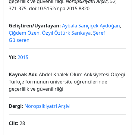
geçerlilik ve güvenilirliği.
Nöropsikiyatri Arşivi
,
52
,
371-375. doi:10.5152/npa.2015.8820
Geliştiren/Uyarlayan:
Aybala Sarıçiçek Aydoğan
,
Çiğdem Özen
,
Özyıl Öztürk Sarıkaya
,
Şeref
Gülseren
Yıl:
2015
Kaynak Adı:
Abdel-Khalek Ölüm Anksiyetesi Ölçeği
Türkçe formunun üniversite öğrencilerinde
geçerlilik ve güvenilirliği
Dergi:
Nöropsikiyatri Arşivi
Cilt:
28