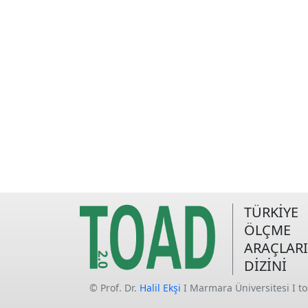
TÜRKİYE
ÖLÇME
ARAÇLARI
DİZİNİ
© Prof. Dr.
Halil Ekşi
I Marmara Üniversitesi I t