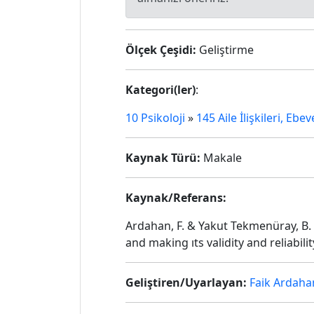
Ölçek Çeşidi:
Geliştirme
Kategori(ler)
:
10 Psikoloji
»
145 Aile İlişkileri, Ebe
Kaynak Türü:
Makale
Kaynak/Referans:
Ardahan, F. & Yakut Tekmenüray, B. 
and making ıts validity and reliabil
Geliştiren/Uyarlayan:
Faik Ardaha