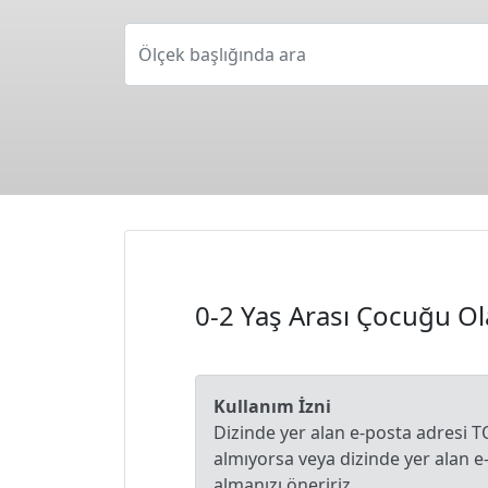
Ölçek başlığında ara
0-2 Yaş Arası Çocuğu Ol
Kullanım İzni
Dizinde yer alan e-posta adresi T
almıyorsa veya dizinde yer alan 
almanızı öneririz.