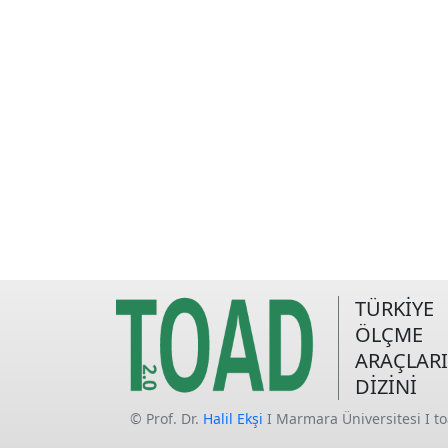
TÜRKİYE
ÖLÇME
ARAÇLARI
DİZİNİ
© Prof. Dr.
Halil Ekşi
I Marmara Üniversitesi I t