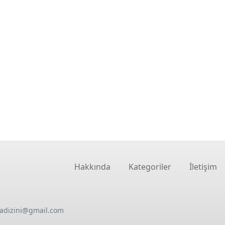
Hakkında
Kategoriler
İletişim
oadizini@gmail.com