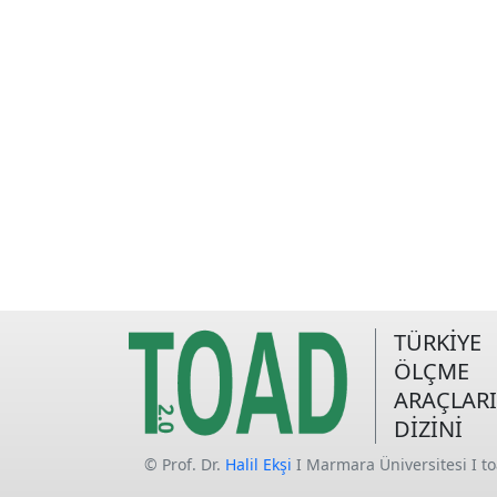
TÜRKİYE
ÖLÇME
ARAÇLARI
DİZİNİ
© Prof. Dr.
Halil Ekşi
I Marmara Üniversitesi I t