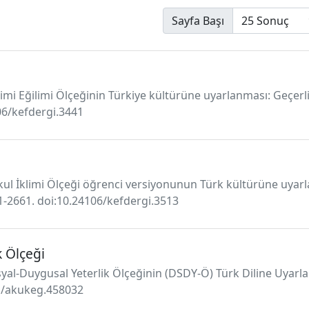
Sayfa Başı
netimi Eğilimi Ölçeğinin Türkiye kültürüne uyarlanması: Geçer
106/kefdergi.3441
 Okul İklimi Ölçeği öğrenci versiyonunun Türk kültürüne uyarl
1-2661. doi:10.24106/kefdergi.3513
 Ölçeği
osyal-Duygusal Yeterlik Ölçeğinin (DSDY-Ö) Türk Diline Uyar
31/akukeg.458032