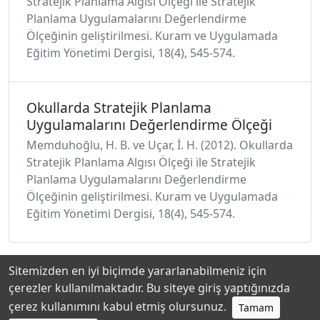
Stratejik Planlama Algısı Ölçeği ile Stratejik
Planlama Uygulamalarını Değerlendirme
Ölçeğinin geliştirilmesi. Kuram ve Uygulamada
Eğitim Yönetimi Dergisi, 18(4), 545-574.
Okullarda Stratejik Planlama
Uygulamalarını Değerlendirme Ölçeği
Memduhoğlu, H. B. ve Uçar, İ. H. (2012). Okullarda
Stratejik Planlama Algısı Ölçeği ile Stratejik
Planlama Uygulamalarını Değerlendirme
Ölçeğinin geliştirilmesi. Kuram ve Uygulamada
Eğitim Yönetimi Dergisi, 18(4), 545-574.
Sitemizden en iyi biçimde yararlanabilmeniz için
çerezler kullanılmaktadır. Bu siteye giriş yaptığınızda
Hakkında
Katkıda Bulunanlar
Gizlilik Politikası
çerez kullanımını kabul etmiş olursunuz.
Tamam