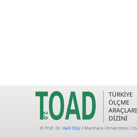
TÜRKİYE
ÖLÇME
ARAÇLARI
DİZİNİ
© Prof. Dr.
Halil Ekşi
I Marmara Üniversitesi I t