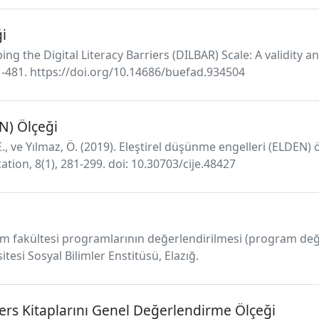
ği
ng the Digital Literacy Barriers (DILBAR) Scale: A validity and
71-481. https://doi.org/10.14686/buefad.934504
N) Ölçeği
 E., ve Yılmaz, Ö. (2019). Eleştirel düşünme engelleri (ELDEN) ö
tion, 8(1), 281-299. doi: 10.30703/cije.48427
itim fakültesi programlarının değerlendirilmesi (program de
sitesi Sosyal Bilimler Enstitüsü, Elazığ.
ers Kitaplarını Genel Değerlendirme Ölçeği