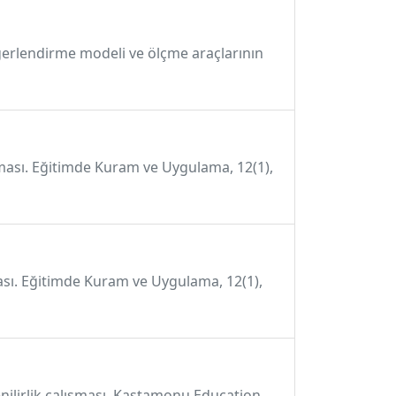
ğerlendirme modeli ve ölçme araçlarının
ışması. Eğitimde Kuram ve Uygulama, 12(1),
şması. Eğitimde Kuram ve Uygulama, 12(1),
venilirlik çalışması. Kastamonu Education