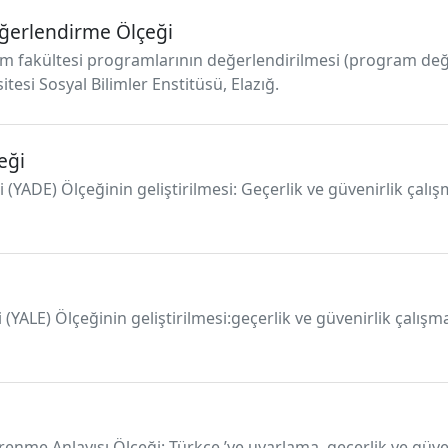
eğerlendirme Ölçeği
itim fakültesi programlarının değerlendirilmesi (program de
sitesi Sosyal Bilimler Enstitüsü, Elazığ.
eği
 (YADE) Ölçeğinin geliştirilmesi: Geçerlik ve güvenirlik çal
 (YALE) Ölçeğinin geliştirilmesi:geçerlik ve güvenirlik çalı
Öğrenme Anlayışı Ölçeği: Türkçe ’ye uyarlama, geçerlik ve gü