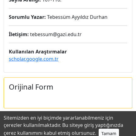
Sorumlu Yazar:
Tebessüm Ayyıldız Durhan
İletişim:
tebessum@gazi.edu.tr
Kullanılan Araştırmalar
scholar.google.com.tr
Orijinal Form
Sitemizden en iyi biçimde yararlanabilmeniz için
çerezler kullanılmaktadır. Bu siteye giriş yaptığınızda
Hakkında
Katkıda Bulunanlar
Gizlilik Politikası
çerez kullanımını kabul etmiş olursunuz.
Tamam