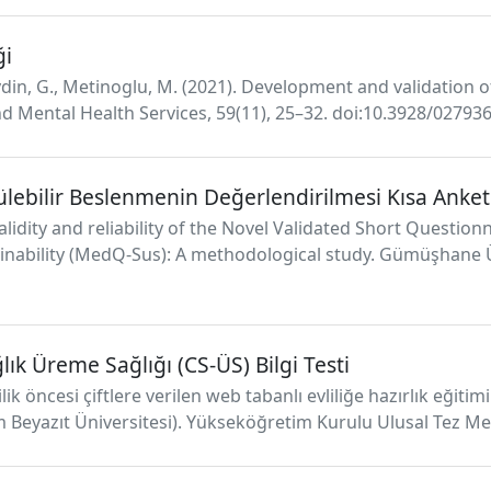
ği
 Aydin, G., Metinoglu, M. (2021). Development and validation
d Mental Health Services, 59(11), 25–32. doi:10.3928/02793
lebilir Beslenmenin Değerlendirilmesi Kısa Anket
h validity and reliability of the Novel Validated Short Questi
nability (MedQ-Sus): A methodological study. Gümüşhane Üniv
ağlık Üreme Sağlığı (CS-ÜS) Bilgi Testi
ilik öncesi çiftlere verilen web tabanlı evliliğe hazırlık eğiti
m Beyazıt Üniversitesi). Yükseköğretim Kurulu Ulusal Tez Me