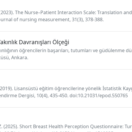
 (2023). The Nurse–Patient Interaction Scale: Translation 
Journal of nursing measurement, 31(3), 378-388.
kınlık Davranışları Ölçeği
nlığının öğrencilerin başarıları, tutumları ve güdülenme düze
itüsü, Ankara.
. (2019). Lisansüstü eğitim öğrencilerine yönelik İstatistik K
endirme Dergisi, 10(4), 435-450. doi:10.21031/epod.550765
Z. (2025). Short Breast Health Perception Questionnaire: Turki