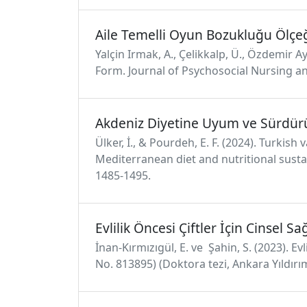
Aile Temelli Oyun Bozukluğu Ölçe
Yalçin Irmak, A., Çelikkalp, Ü., Özdemir
Form. Journal of Psychosocial Nursing an
Akdeniz Diyetine Uyum ve Sürdürü
Ülker, İ., & Pourdeh, E. F. (2024). Turkis
Mediterranean diet and nutritional sustai
1485-1495.
Evlilik Öncesi Çiftler İçin Cinsel S
İnan-Kırmızıgül, E. ve Şahin, S. (2023). Evl
No. 813895) (Doktora tezi, Ankara Yıldırı