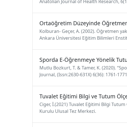
Anatolian Journal of Health Research, 6(1
Ortaöğretim Düzeyinde Öğretmen Y
Kolburan- Geçer, A. (2002). Öğretmen yakı
Ankara Üniversitesi Eğitim Bilimleri Enst
Sporda E-Öğrenmeye Yönelik Tut
Mutlu Bozkurt, T. & Tamer, K. (2020). “S
Journal, (Issn:2630-631X) 6(36): 1761-1771
Tuvalet Eğitimi Bilgi ve Tutum Ölç
Ciger, İ.(2021) Tuvalet Eğitimi Bilgi Tutu
Kurulu Ulusal Tez Merkezi.