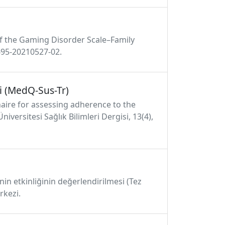
 of the Gaming Disorder Scale–Family
695-20210527-02.
i (MedQ-Sus-Tr)
onnaire for assessing adherence to the
ersitesi Sağlık Bilimleri Dergisi, 13(4),
minin etkinliğinin değerlendirilmesi (Tez
rkezi.