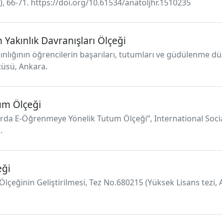
), 66-71. https://doi.org/10.61534/anatoljhr.1510235
akınlık Davranışları Ölçeği
nlığının öğrencilerin başarıları, tutumları ve güdülenme düze
itüsü, Ankara.
um Ölçeği
porda E-Öğrenmeye Yönelik Tutum Ölçeği”, International Soc
.
eği
m Ölçeğinin Geliştirilmesi, Tez No.680215 (Yüksek Lisans tezi