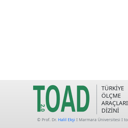
TÜRKİYE
ÖLÇME
ARAÇLARI
DİZİNİ
© Prof. Dr.
Halil Ekşi
I Marmara Üniversitesi I t