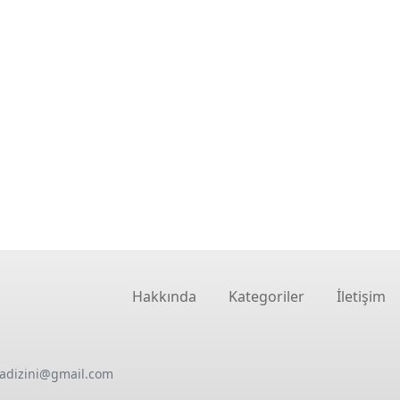
Hakkında
Kategoriler
İletişim
oadizini@gmail.com