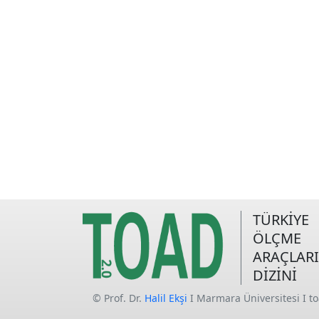
TÜRKİYE
ÖLÇME
ARAÇLARI
DİZİNİ
© Prof. Dr.
Halil Ekşi
I Marmara Üniversitesi I t