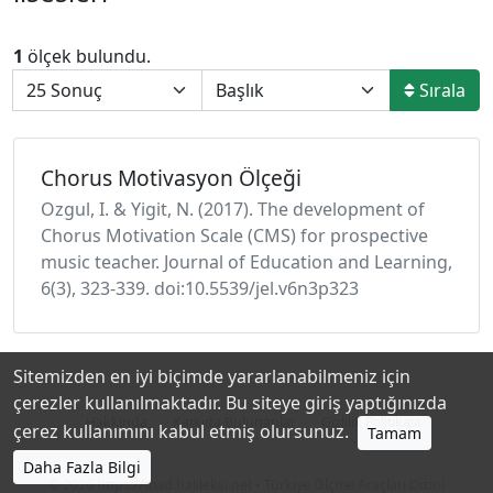
1
ölçek bulundu.
Sırala
Chorus Motivasyon Ölçeği
Ozgul, I. & Yigit, N. (2017). The development of
Chorus Motivation Scale (CMS) for prospective
music teacher. Journal of Education and Learning,
6(3), 323-339. doi:10.5539/jel.v6n3p323
Sitemizden en iyi biçimde yararlanabilmeniz için
çerezler kullanılmaktadır. Bu siteye giriş yaptığınızda
Hakkında
Katkıda Bulunanlar
Gizlilik Politikası
çerez kullanımını kabul etmiş olursunuz.
Tamam
Daha Fazla Bilgi
© 2026
https://toad.halileksi.net
• Türkiye Ölçme Araçları Dizini