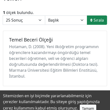
1
ölçek bulundu.
Sırala
Temel Beceri Ölçeği
Hotaman, D. (2008). Yeni ilköğretim programının
öğrencilere kazandırmayı öngördüğü temel
becerileri öğretmen, veli ve öğrenci algıları
doğrultusunda değerlendirilmesi (Doktora tezi).
Marmara Üniversitesi Eğitim Bilimleri Enstitüsü,
İstanbul.
Sitemizden en iyi biçimde yararlanabilmeniz için
çerezler kullanılmaktadır. Bu siteye giriş yaptığınızda
Hakkında
Katkıda Bulunanlar
Gizlilik Politikası
çerez kullanımını kabul etmiş olursunuz.
Tamam