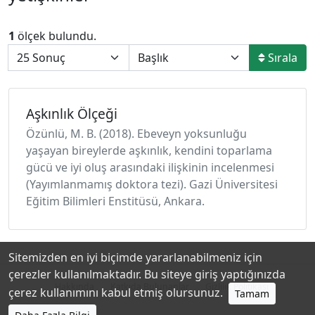
1
ölçek bulundu.
Sırala
Aşkınlık Ölçeği
Özünlü, M. B. (2018). Ebeveyn yoksunluğu
yaşayan bireylerde aşkınlık, kendini toparlama
gücü ve iyi oluş arasındaki ilişkinin incelenmesi
(Yayımlanmamış doktora tezi). Gazi Üniversitesi
Eğitim Bilimleri Enstitüsü, Ankara.
Sitemizden en iyi biçimde yararlanabilmeniz için
çerezler kullanılmaktadır. Bu siteye giriş yaptığınızda
Hakkında
Katkıda Bulunanlar
Gizlilik Politikası
çerez kullanımını kabul etmiş olursunuz.
Tamam