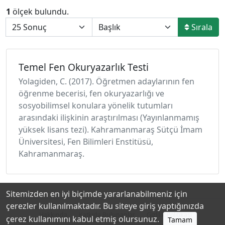
1
ölçek bulundu.
Sırala
Temel Fen Okuryazarlık Testi
Yolagiden, C. (2017). Öğretmen adaylarının fen
öğrenme becerisi, fen okuryazarlığı ve
sosyobilimsel konulara yönelik tutumları
arasındaki ilişkinin araştırılması (Yayınlanmamış
yüksek lisans tezi). Kahramanmaraş Sütçü İmam
Üniversitesi, Fen Bilimleri Enstitüsü,
Kahramanmaraş.
Sitemizden en iyi biçimde yararlanabilmeniz için
çerezler kullanılmaktadır. Bu siteye giriş yaptığınızda
Hakkında
Katkıda Bulunanlar
Gizlilik Politikası
çerez kullanımını kabul etmiş olursunuz.
Tamam