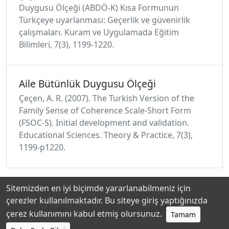
Duygusu Ölçeği (ABDÖ-K) Kısa Formunun
Türkçeye uyarlanması: Geçerlik ve güvenirlik
çalışmaları. Kuram ve Uygulamada Eğitim
Bilimleri, 7(3), 1199-1220.
Aile Bütünlük Duygusu Ölçeği
Çeçen, A. R. (2007). The Turkish Version of the
Family Sense of Coherence Scale-Short Form
(FSOC-S). Initial development and validation.
Educational Sciences. Theory & Practice, 7(3),
1199-p1220.
Sitemizden en iyi biçimde yararlanabilmeniz için
çerezler kullanılmaktadır. Bu siteye giriş yaptığınızda
Hakkında
Katkıda Bulunanlar
Gizlilik Politikası
çerez kullanımını kabul etmiş olursunuz.
Tamam