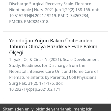
Discharge Surgical Recovery Scale. Florence
Nightingale J Nurs. 2021 Jun 1;29(2):158-166. doi:
10.5152/FNJN.2021.19219. PMID: 34263234;
PMCID: PMC8245018.
Yenidoğan Yoğun Bakım Ünitesinden
Taburcu Olmaya Hazırlık ve Evde Bakım
Ölçeği
Tiryaki, O., & Cinar, N. (2021). Scale Development
Study: Readiness for Discharge from the
Neonatal Intensive Care Unit and Home Care of
Premature Infants by Parents. J Coll Physicians
Surg Pak, 31(2), 171-176. doi:
10.29271/jcpsp.2021.02.171
Sitemizden en iyi biçimde yararlanabilmeniz için