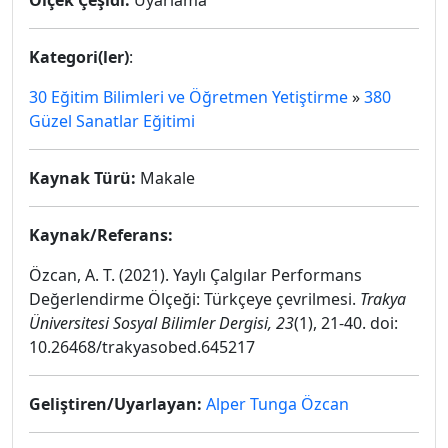
Ölçek Çeşidi:
Uyarlama
Kategori(ler)
:
30 Eğitim Bilimleri ve Öğretmen Yetiştirme
»
380
Güzel Sanatlar Eğitimi
Kaynak Türü:
Makale
Kaynak/Referans:
Özcan, A. T. (2021). Yaylı Çalgılar Performans
Değerlendirme Ölçeği: Türkçeye çevrilmesi.
Trakya
Üniversitesi Sosyal Bilimler Dergisi, 23
(1), 21-40. doi:
10.26468/trakyasobed.645217
Geliştiren/Uyarlayan:
Alper Tunga Özcan