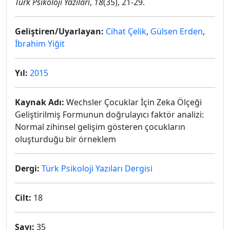
Türk Psikoloji Yazıları
,
18
(35), 21-29.
Geliştiren/Uyarlayan:
Cihat Çelik
,
Gülsen Erden
,
İbrahim Yiğit
Yıl:
2015
Kaynak Adı:
Wechsler Çocuklar İçin Zeka Ölçeği
Geliştirilmiş Formunun doğrulayıcı faktör analizi:
Normal zihinsel gelişim gösteren çocukların
oluşturduğu bir örneklem
Dergi:
Türk Psikoloji Yazıları Dergisi
Cilt:
18
Sayı:
35