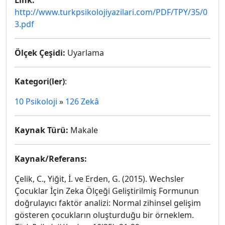
Link:
http://www.turkpsikolojiyazilari.com/PDF/TPY/35/0
3.pdf
Ölçek Çeşidi:
Uyarlama
Kategori(ler)
:
10 Psikoloji
»
126 Zekâ
Kaynak Türü:
Makale
Kaynak/Referans:
Çelik, C., Yiğit, İ. ve Erden, G. (2015). Wechsler
Çocuklar İçin Zeka Ölçeği Geliştirilmiş Formunun
doğrulayıcı faktör analizi: Normal zihinsel gelişim
gösteren çocukların oluşturduğu bir örneklem.