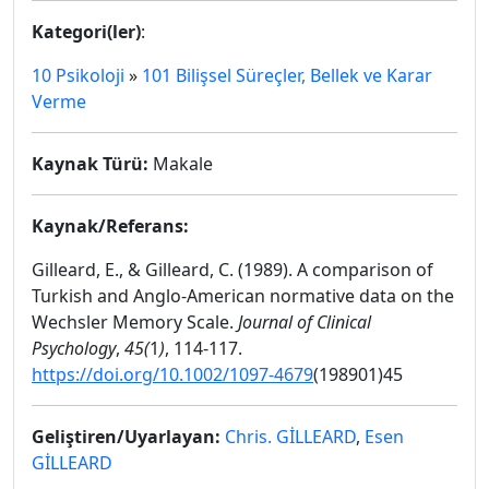
Kategori(ler)
:
10 Psikoloji
»
101 Bilişsel Süreçler, Bellek ve Karar
Verme
Kaynak Türü:
Makale
Kaynak/Referans:
Gilleard, E., & Gilleard, C. (1989). A comparison of
Turkish and Anglo‐American normative data on the
Wechsler Memory Scale.
Journal of Clinical
Psychology
,
45(
1
)
, 114-117.
https://doi.org/10.1002/1097-4679
(198901)45
Geliştiren/Uyarlayan:
Chris. GİLLEARD
,
Esen
GİLLEARD