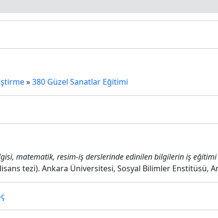
iştirme
»
380 Güzel Sanatlar Eğitimi
lgisi, matematik, resim-iş derslerinde edinilen bilgilerin iş eğit
lisans tezi). Ankara Üniversitesi, Sosyal Bilimler Enstitüsü, A
oç