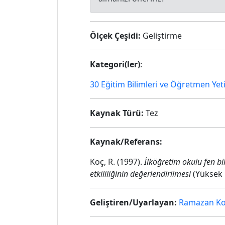
Ölçek Çeşidi:
Geliştirme
Kategori(ler)
:
30 Eğitim Bilimleri ve Öğretmen Yet
Kaynak Türü:
Tez
Kaynak/Referans:
Koç, R. (1997).
İlköğretim okulu fen bi
etkililiğinin değerlendirilmesi
(Yüksek 
Geliştiren/Uyarlayan:
Ramazan K