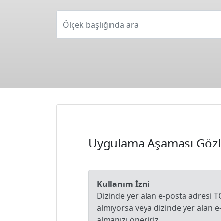
Ölçek başlığında ara
Uygulama Aşaması Gözl
Kullanım İzni
Dizinde yer alan e-posta adresi T
almıyorsa veya dizinde yer alan 
almanızı öneririz.