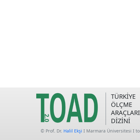
TÜRKİYE
ÖLÇME
ARAÇLARI
DİZİNİ
© Prof. Dr.
Halil Ekşi
I Marmara Üniversitesi I t