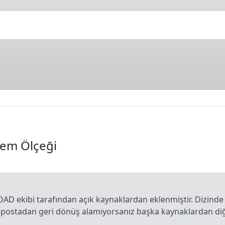
em Ölçeği
OAD ekibi tarafından açık kaynaklardan eklenmiştir. Dizinde
e-postadan geri dönüş alamıyorsanız başka kaynaklardan diğe