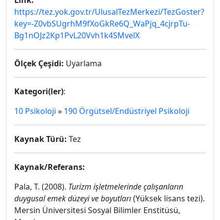
Link:
https://tez.yok.gov.tr/UlusalTezMerkezi/TezGoster?
key=-Z0vbSUgrhM9fXoGkRe6Q_WaPjq_4cjrpTu-
Bg1nOJz2Kp1PvL20Vvh1k4SMvelX
Ölçek Çeşidi:
Uyarlama
Kategori(ler)
:
10 Psikoloji
»
190 Örgütsel/Endüstriyel Psikoloji
Kaynak Türü:
Tez
Kaynak/Referans:
Pala, T. (2008).
Turizm işletmelerinde çalışanların
duygusal emek düzeyi ve boyutları
(Yüksek lisans tezi).
Mersin Üniversitesi Sosyal Bilimler Enstitüsü,