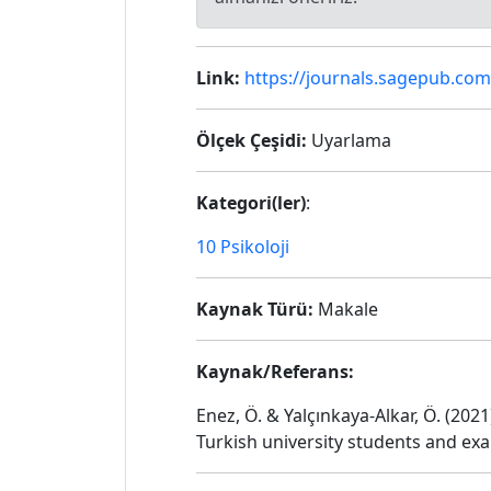
Link:
https://journals.sagepub.co
Ölçek Çeşidi:
Uyarlama
Kategori(ler)
:
10 Psikoloji
Kaynak Türü:
Makale
Kaynak/Referans:
Enez, Ö. & Yalçınkaya-Alkar, Ö. (20
Turkish university students and ex