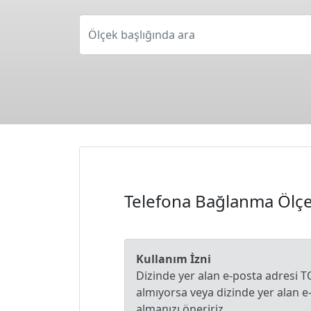
Ölçek başlığında ara
Telefona Bağlanma Ölçe
Kullanım İzni
Dizinde yer alan e-posta adresi T
almıyorsa veya dizinde yer alan 
almanızı öneririz.