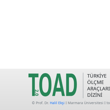
TÜRKİYE
ÖLÇME
ARAÇLARI
DİZİNİ
© Prof. Dr.
Halil Ekşi
I Marmara Üniversitesi I t