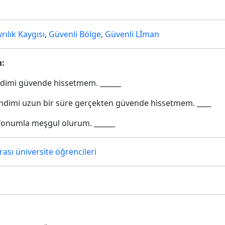
rılık Kaygısı
,
Güvenli Bölge
,
Güvenli Lİman
ı:
dimi güvende hissetmem. ______
ndimi uzun bir süre gerçekten güvende hissetmem. ____
efonumla meşgul olurum. ______
rası üniversite öğrencileri