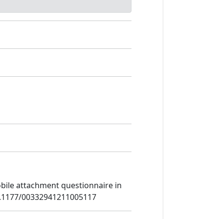
obile attachment questionnaire in
:10.1177/00332941211005117