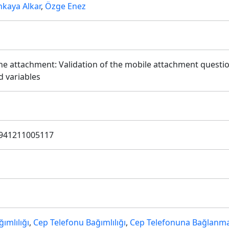
nkaya Alkar
,
Özge Enez
 attachment: Validation of the mobile attachment question
d variables
2941211005117
ğımlılığı
,
Cep Telefonu Bağımlılığı
,
Cep Telefonuna Bağlanm