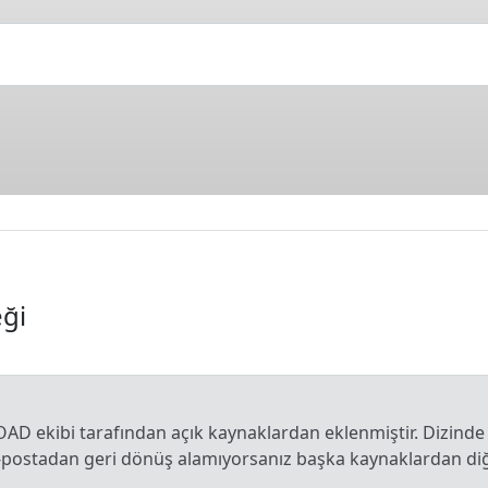
ği
OAD ekibi tarafından açık kaynaklardan eklenmiştir. Dizinde
e-postadan geri dönüş alamıyorsanız başka kaynaklardan diğe