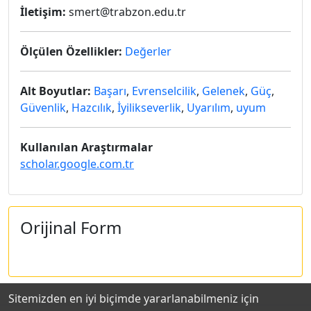
İletişim:
smert@trabzon.edu.tr
Ölçülen Özellikler:
Değerler
Alt Boyutlar:
Başarı
,
Evrenselcilik
,
Gelenek
,
Güç
,
Güvenlik
,
Hazcılık
,
İyilikseverlik
,
Uyarılım
,
uyum
Kullanılan Araştırmalar
scholar.google.com.tr
Orijinal Form
Sitemizden en iyi biçimde yararlanabilmeniz için