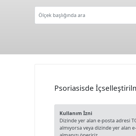
Ölçek başlığında ara
Psoriasisde İçselleştir
Kullanım İzni
Dizinde yer alan e-posta adresi T
almıyorsa veya dizinde yer alan 
almanızı öneririz.