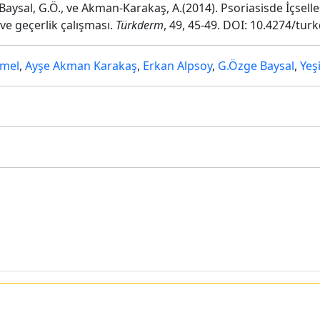
A., Baysal, G.Ö., ve Akman-Karakaş, A.(2014). Psoriasisde İçsel
ve geçerlik çalışması.
Türkderm
, 49, 45-49. DOI: 10.4274/tu
emel
,
Ayşe Akman Karakaş
,
Erkan Alpsoy
,
G.Özge Baysal
,
Yeş