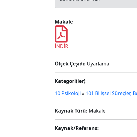
Makale
İNDİR
Ölçek Çeşidi:
Uyarlama
Kategori(ler)
:
10 Psikoloji
»
101 Bilişsel Süreçler, 
Kaynak Türü:
Makale
Kaynak/Referans: