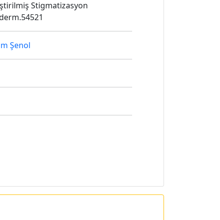
leştirilmiş Stigmatizasyon
rkderm.54521
im Şenol