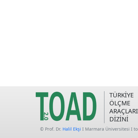
TÜRKİYE
ÖLÇME
ARAÇLARI
DİZİNİ
© Prof. Dr.
Halil Ekşi
I Marmara Üniversitesi I t