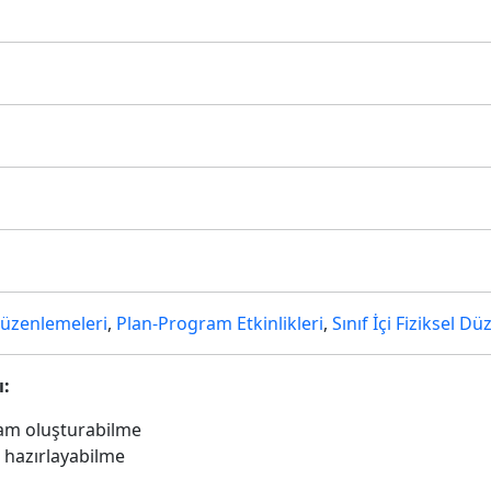
Düzenlemeleri
,
Plan-Program Etkinlikleri
,
Sınıf İçi Fiziksel D
ı:
rtam oluşturabilme
k hazırlayabilme