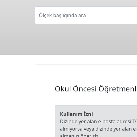
Ölçek başlığında ara
Okul Öncesi Öğretmenler
Kullanım İzni
Dizinde yer alan e-posta adresi T
almıyorsa veya dizinde yer alan 
almanızı öneririz.