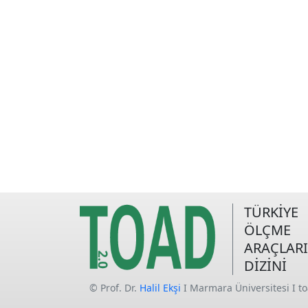
TÜRKİYE
ÖLÇME
ARAÇLARI
DİZİNİ
© Prof. Dr.
Halil Ekşi
I Marmara Üniversitesi I t