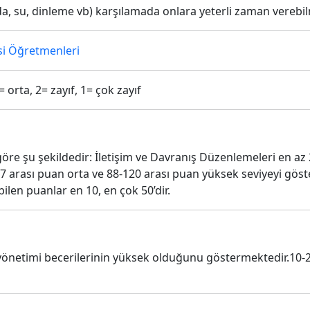
gıda, su, dinleme vb) karşılamada onlara yeterli zaman verebi
i Öğretmenleri
3= orta, 2= zayıf, 1= çok zayıf
öre şu şekildedir: İletişim ve Davranış Düzenlemeleri en az 
7 arası puan orta ve 88-120 arası puan yüksek seviyeyi göster
len puanlar en 10, en çok 50’dir.
 yönetimi becerilerinin yüksek olduğunu göstermektedir.10-2