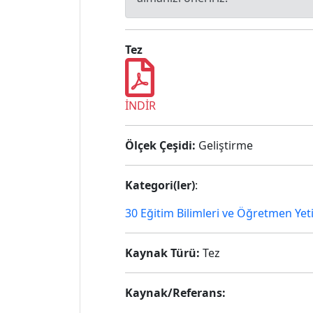
Tez
İNDİR
Ölçek Çeşidi:
Geliştirme
Kategori(ler)
:
30 Eğitim Bilimleri ve Öğretmen Yet
Kaynak Türü:
Tez
Kaynak/Referans: