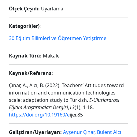
Ölçek Çeşidi:
Uyarlama
Kategori(ler)
:
30 Eğitim Bilimleri ve Öğretmen Yetiştirme
Kaynak Türü:
Makale
Kaynak/Referans:
Çınar, A., Alcı, B. (2022). Teachers’ Attitudes toward
information and communication technologies
scale: adaptation study to Turkish.
E-Uluslararası
Eğitim Araştırmaları Dergisi
,
13
(1), 1-18.
https://doi.org/10.19160/e
ijer.85
Geliştiren/Uyarlayan:
Ayşenur Çınar
,
Bülent Alcı