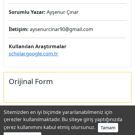
Sorumlu Yazar:
Ayşenur Çınar
İletişim:
aysenurcinar90@gmail.com
Kullanılan Araştırmalar
scholar.google.com.tr
Orijinal Form
Sitemizden en iyi biçimde yararlanabilmeniz için
çerezler kullanılmaktadır. Bu siteye giriş yaptığınızda
Hakkında
Katkıda Bulunanlar
Gizlilik Politikası
çerez kullanımını kabul etmiş olursunuz.
Tamam