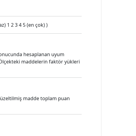
z) 1 2 3 4 5 (en çok) )
i sonucunda hesaplanan uyum
 Ölçekteki maddelerin faktör yükleri
in düzeltilmiş madde toplam puan