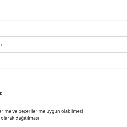
tr
ı:
iklerime ve becerilerime uygun olabilmesi
l olarak dağıtılması