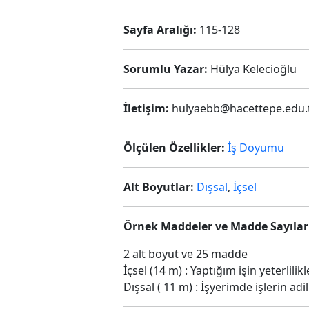
Sayfa Aralığı:
115-128
Sorumlu Yazar:
Hülya Kelecioğlu
İletişim:
hulyaebb@hacettepe.edu.
Ölçülen Özellikler:
İş Doyumu
Alt Boyutlar:
Dışsal
,
İçsel
Örnek Maddeler ve Madde Sayılar
2 alt boyut ve 25 madde
İçsel (14 m) : Yaptığım işin yeterlil
Dışsal ( 11 m) : İşyerimde işlerin adi