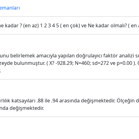
emanları
ne kadar ? (en az) 1 2 3 4 5 ( en çok) ve Ne kadar olmalı? ( en a
unu belirlemek amacıyla yapılan doğrulayıcı faktör analiz
üzeyde bulunmuştur. ( X? -928.29; N=460; sd=272 ve p=0.00 ).
.
tarlılık katsayıları .88 ile .94 arasında değişmektedir. Ölçeğ
sında değişmektedir.