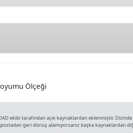
Doyumu Ölçeği
OAD ekibi tarafından açık kaynaklardan eklenmiştir. Dizinde
e-postadan geri dönüş alamıyorsanız başka kaynaklardan diğe