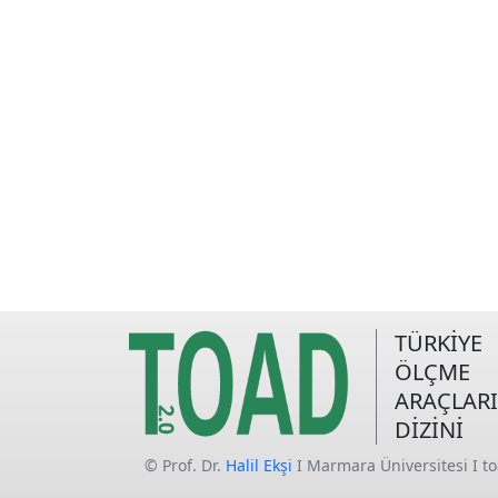
TÜRKİYE
ÖLÇME
ARAÇLARI
DİZİNİ
© Prof. Dr.
Halil Ekşi
I Marmara Üniversitesi I t