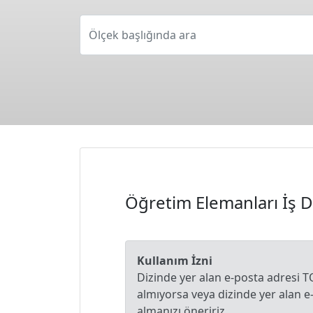
Ölçek başlığında ara
Öğretim Elemanları İş 
Kullanım İzni
Dizinde yer alan e-posta adresi T
almıyorsa veya dizinde yer alan 
almanızı öneririz.