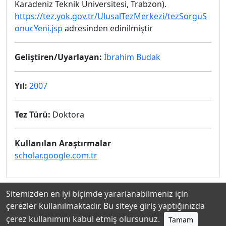
Karadeniz Teknik Üniversitesi, Trabzon).
https://tez.yok.gov.tr/UlusalTezMerkezi/tezSorguS
onucYeni.jsp
adresinden edinilmiştir
Geliştiren/Uyarlayan:
İbrahim Budak
Yıl:
2007
Tez Türü:
Doktora
Kullanılan Araştırmalar
scholar.google.com.tr
Sitemizden en iyi biçimde yararlanabilmeniz için
çerezler kullanılmaktadır. Bu siteye giriş yaptığınızda
Hakkında
Katkıda Bulunanlar
Gizlilik Politikası
çerez kullanımını kabul etmiş olursunuz.
Tamam