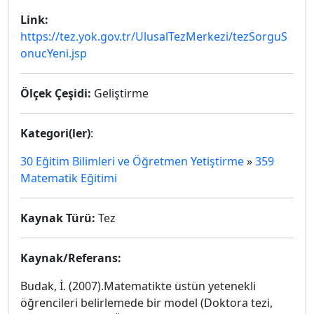
Link:
https://tez.yok.gov.tr/UlusalTezMerkezi/tezSorguS
onucYeni.jsp
Ölçek Çeşidi:
Geliştirme
Kategori(ler)
:
30 Eğitim Bilimleri ve Öğretmen Yetiştirme
»
359
Matematik Eğitimi
Kaynak Türü:
Tez
Kaynak/Referans:
Budak, İ. (2007).Matematikte üstün yetenekli
öğrencileri belirlemede bir model (Doktora tezi,