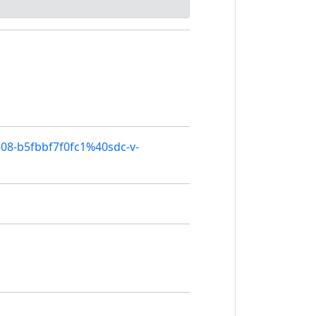
508-b5fbbf7f0fc1%40sdc-v-