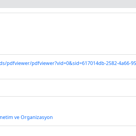
eds/pdfviewer/pdfviewer?vid=0&sid=617014db-2582-4a66-9
netim ve Organizasyon