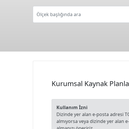
Ölçek başlığında ara
Kurumsal Kaynak Planlam
Kullanım İzni
Dizinde yer alan e-posta adresi T
almıyorsa veya dizinde yer alan 
almanızı öneririz.