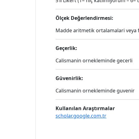
5’li Likert (1= hiç katılmıyorum – 6
Ölçek Değerlendirmesi:
Madde aritmetik ortalamalari veya fak
Geçerlik:
Calismanin ornekleminde gecerli
Güvenirlik:
Calismanin ornekleminde guvenir
Kullanılan Araştırmalar
scholar.google.com.tr