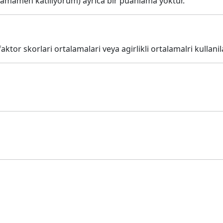
= tamamen katılıyorum) ayrica bir puanlama yoktur.
tor skorlari ortalamalari veya agirlikli ortalamalri kullanila