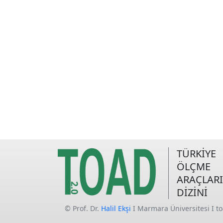
TÜRKİYE
ÖLÇME
ARAÇLARI
DİZİNİ
© Prof. Dr.
Halil Ekşi
I Marmara Üniversitesi I t