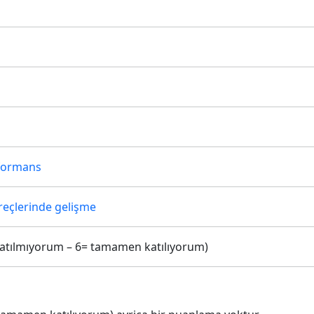
formans
reçlerinde gelişme
ç katılmıyorum – 6= tamamen katılıyorum)