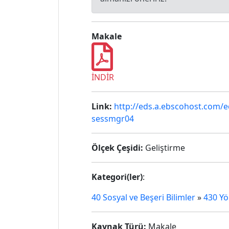
Makale
İNDİR
Link:
http://eds.a.ebscohost.com/
sessmgr04
Ölçek Çeşidi:
Geliştirme
Kategori(ler)
:
40 Sosyal ve Beşeri Bilimler
»
430 Yö
Kaynak Türü:
Makale