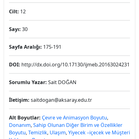
Cilt:
12
Sayı:
30
Sayfa Aralığı:
175-191
DOI:
http://dx.doi.org/10.17130/ijmeb.20163024231
Sorumlu Yazar:
Sait DOĞAN
İletişim:
saitdogan@aksaray.edu.tr
Alt Boyutlar:
Çevre ve Animasyon Boyutu
,
Donanım
,
Sahip Olunan Diğer Birim ve Özellikler
Boyutu
,
Temizlik
,
Ulaşım
,
Yiyecek –içecek ve Müşteri