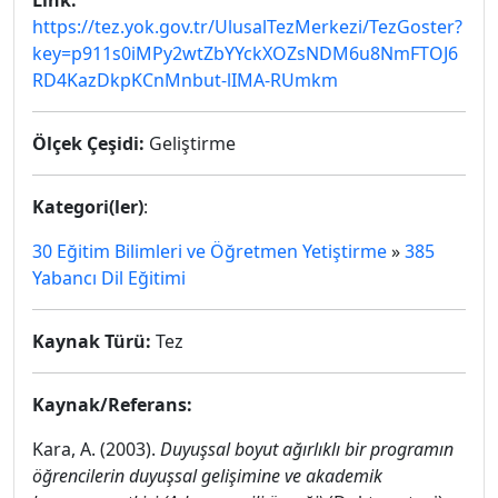
Link:
https://tez.yok.gov.tr/UlusalTezMerkezi/TezGoster?
key=p911s0iMPy2wtZbYYckXOZsNDM6u8NmFTOJ6
RD4KazDkpKCnMnbut-lIMA-RUmkm
Ölçek Çeşidi:
Geliştirme
Kategori(ler)
:
30 Eğitim Bilimleri ve Öğretmen Yetiştirme
»
385
Yabancı Dil Eğitimi
Kaynak Türü:
Tez
Kaynak/Referans:
Kara, A. (2003).
Duyuşsal boyut ağırlıklı bir programın
öğrencilerin duyuşsal gelişimine ve akademik